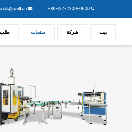
salbl@jwell.cn
86-137-7300-0606+


بيت
شركة
منتجات
طلب