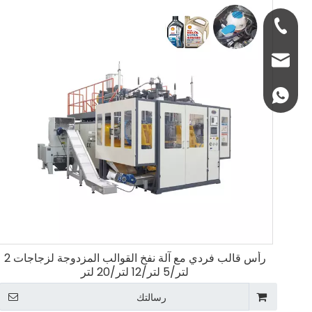
+86-137-7300-
salbl@jwell.cn
+861377300060
رأس قالب فردي مع آلة نفخ القوالب المزدوجة لزجاجات 2
لتر/5 لتر/12 لتر/20 لتر
رسالتك