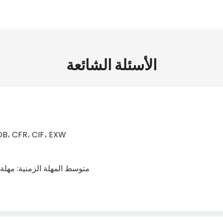
الأسئلة الشائعة
الشروط التجارية الدولية (مصطلحات التجارة الدولية): CIF، EXW
متوسط ​​المهلة الزمنية: مهلة موسم الذروة: 3-6 أشهر، 