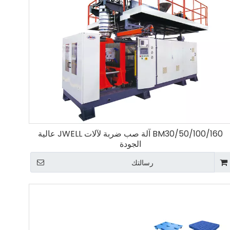
BM30/50/100/160 آلة صب ضربة لآلات JWELL عالية
الجودة
رسالتك