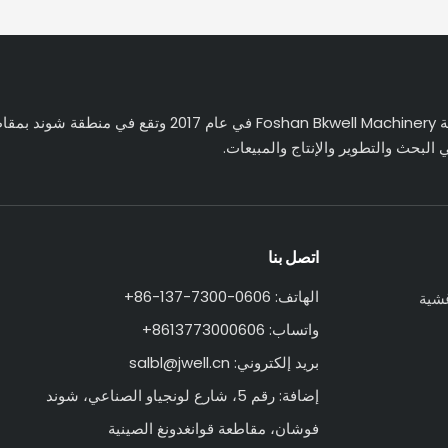
تأسست شركة Foshan Bkwell Machinery في عام
لبحث والتطوير والإنتاج والمبيعات.
اتصل بنا
الهاتف: 0606-7300-137-86+
غشية
واتساب: 8613773000606+
بريد إلكتروني:
salbl@jwell.cn
إضافة: رقم 5، شارع لونجياو الصناعي، شوند
فوشان، مقاطعة قوانغدونغ الصينية